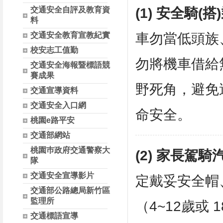
(1) 安全騎(
交通安全自評及教育資
料
車勿當低頭族
交通安全教育宣教紀實
校安志工值勤
勿將機車借給
交通安全海報暨標語競
賽成果
野死角，避免
交通宣導資料
交通安全入口網
命安全。
桃園e路平安
交通部網站
桃園巿政府交通警察大
(2) 家長駕
隊
交通安全宣導影片
定戴妥安全帽
交通部公路總局新竹區
監理所
（4~12歲或
交通標語宣導