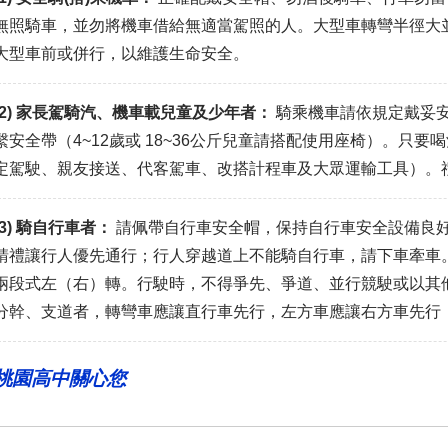
無照騎車，並勿將機車借給無適當駕照的人。大型車轉彎半徑大
大型車前或併行，以維護生命安全。
(2) 家長駕騎汽、機車載兒童及少年者：
騎乘機車請依規定戴妥
繫安全帶（4~12歲或 18~36公斤兒童請搭配使用座椅）。只
定駕駛、親友接送、代客駕車、改搭計程車及大眾運輸工具）。
(3) 騎自行車者：
請佩帶自行車安全帽，保持自行車安全設備良
請禮讓行人優先通行；行人穿越道上不能騎自行車，請下車牽車
兩段式左（右）轉。行駛時，不得爭先、爭道、並行競駛或以其
分幹、支道者，轉彎車應讓直行車先行，左方車應讓右方車先行
桃園高中關心您