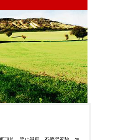
低頭族、禁止飆車、不疲勞駕駛、勿