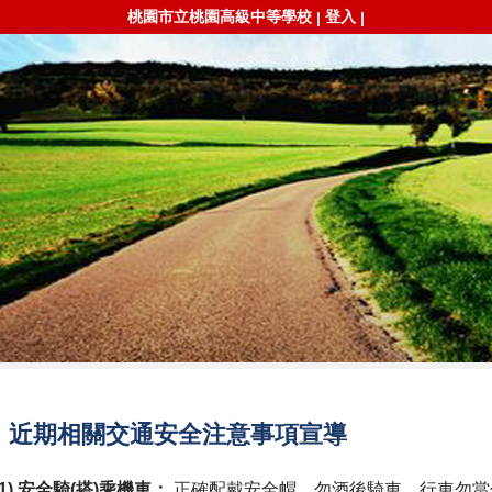
桃園市立桃園高級中等學校
登入
|
|
近期相關交通安全注意事項宣導
(1) 安全騎(搭)乘機車：
正確配戴安全帽、勿酒後騎車、行車勿當