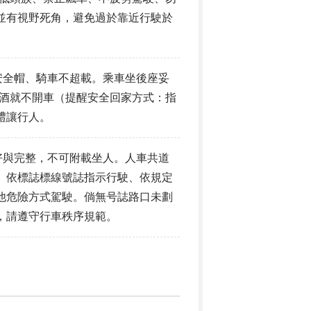
並有視野死角，避免過於靠近行駛於
安全帽、騎車不超載。乘車坐後座妥
要喝酒就不開車（提醒安全回家方式：指
禮讓行人。
好與完整，不可附載坐人。人車共道
。依標誌標線號誌指示行駛、依規定
他危險方式駕駛。倘無号誌路口未劃
，請遵守行車秩序規範。